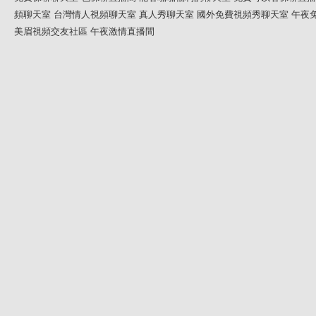
頻聊天室
台灣情人視頻聊天室
真人秀聊天室
國外免費視頻秀聊天室
午夜
美眉視頻交友社區
午夜激情直播間