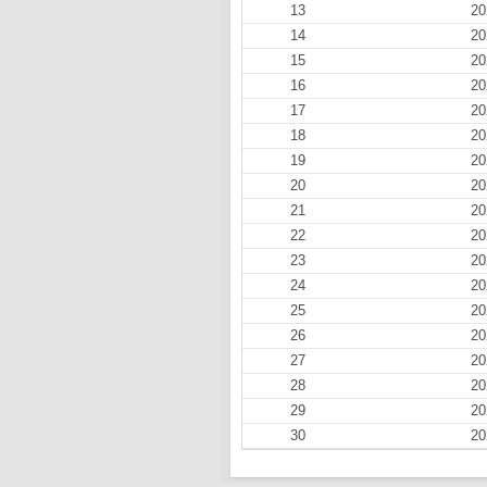
13
20
14
20
15
20
16
20
17
20
18
20
19
20
20
20
21
20
22
20
23
20
24
20
25
20
26
20
27
20
28
20
29
20
30
20