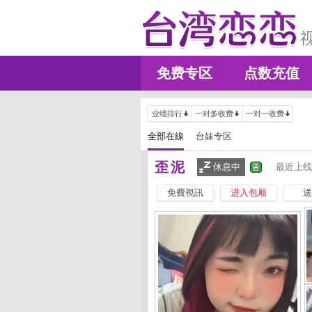
免费专区
点数充值
业绩排行
一对多收费
一对一收费
全部在線
台妹专区
歪泥
休息中
最近上线
免費視訊
进入包厢
送