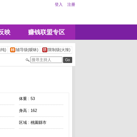
登入
注册
反映
赚钱联盟专区
纯)
辅导级(暧昧)
限制级(火辣)
体重 : 53
身高 : 162
区域 : 桃園縣市