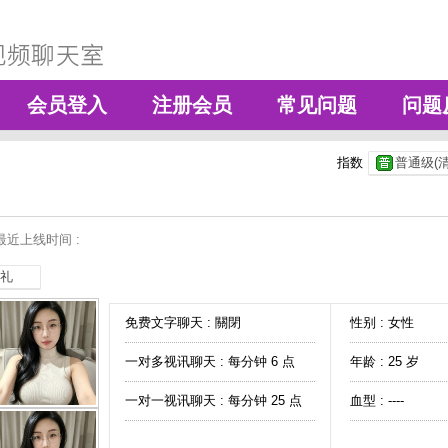
会员登入
注册会员
常见问题
问题
指数
普通级(清
最近上线时间 :
礼
免费文字聊天 :
關閉
性别 : 女性
一对多视讯聊天 :
每分钟 6 点
年龄 : 25 岁
一对一视讯聊天 :
每分钟 25 点
血型 : ----