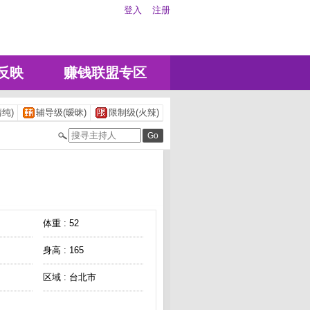
登入
注册
反映
赚钱联盟专区
纯)
辅导级(暧昧)
限制级(火辣)
体重 : 52
身高 : 165
区域 : 台北市